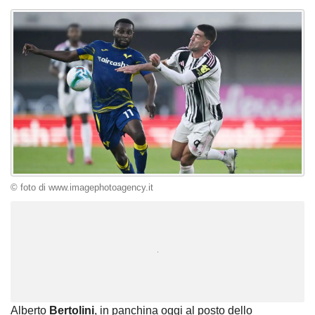
© foto di www.imagephotoagency.it
Unmute
Loaded
:
100.00%
Alberto
Bertolini
, in panchina oggi al posto dello