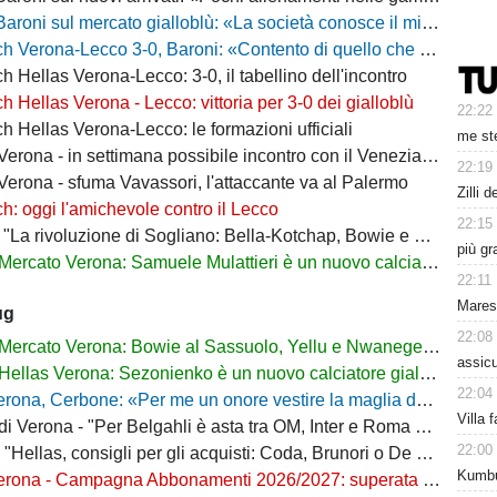
 sul mercato gialloblù: «La società conosce il mio progetto, la mia garanzia è Sogliano»
a-Lecco 3-0, Baroni: «Contento di quello che ho visto, la strada è questa e non torneremo indietro»
h Hellas Verona-Lecco: 3-0, il tabellino dell'incontro
h Hellas Verona - Lecco: vittoria per 3-0 dei gialloblù
22:22
h Hellas Verona-Lecco: le formazioni ufficiali
me ste
rona - in settimana possibile incontro con il Venezia per Montipò
22:19
Verona - sfuma Vavassori, l'attaccante va al Palermo
Zilli 
h: oggi l'amichevole contro il Lecco
22:15
La rivoluzione di Sogliano: Bella-Kotchap, Bowie e ora Belghali"
più gr
Mercato Verona: Samuele Mulattieri è un nuovo calciatore gialloblù
22:11
Mares
ug
22:08
Mercato Verona: Bowie al Sassuolo, Yellu e Nwanege in prestito
assicu
Hellas Verona: Sezonienko è un nuovo calciatore gialloblù
22:04
ona, Cerbone: «Per me un onore vestire la maglia dell'Hellas»
Villa 
Verona - "Per Belgahli è asta tra OM, Inter e Roma con base fissata a 15mln"
22:00
"Hellas, consigli per gli acquisti: Coda, Brunori o De Luca?"
Kumbu
na - Campagna Abbonamenti 2026/2027: superata quota 10mila tessere