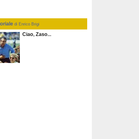
toriale
di Enrico Brigi
Ciao, Zaso...