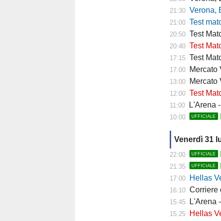
Verona, Baroni
21:30
Test match Veron
21:00
Test Matc
20:50
Test Matc
20:40
Test Matc
17:15
Mercato Ve
17:00
Mercato 
13:00
Test Matc
12:00
L'Arena - "
11:00
10:00
UFFICIALE
Venerdì 31 l
22:00
UFFICIALE
21:35
UFFICIALE
Hellas Ver
17:00
Corriere di 
16:10
L'Arena - 
15:45
Hellas Vero
15:25