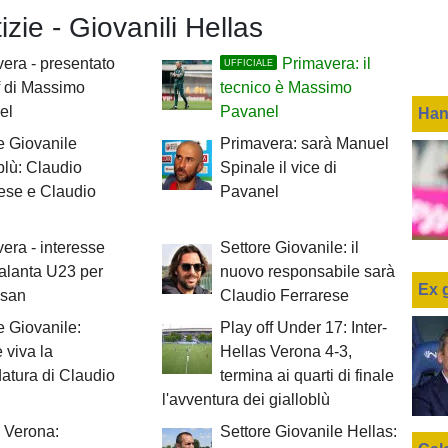
izie - Giovanili Hellas
era - presentato
Primavera: il
UFFICIALE
ff di Massimo
tecnico è Massimo
el
Pavanel
Han
e Giovanile
Primavera: sarà Manuel
blù: Claudio
Spinale il vice di
ese e Claudio
Pavanel
era - interesse
Settore Giovanile: il
talanta U23 per
nuovo responsabile sarà
Ex 
san
Claudio Ferrarese
e Giovanile:
Play off Under 17: Inter-
 viva la
Hellas Verona 4-3,
atura di Claudio
termina ai quarti di finale
l'avventura dei gialloblù
 Verona:
Settore Giovanile Hellas: