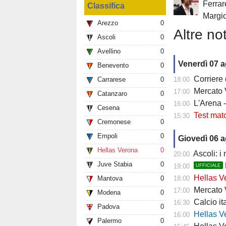
Ferrar
Classifica
Margio
Arezzo
0
Altre not
Ascoli
0
Avellino
0
Venerdì 07 
Benevento
0
Corriere
Carrarese
0
18:00
Mercato V
17:00
Catanzaro
0
L'Arena 
16:00
Cesena
0
Test mat
15:30
Cremonese
0
Empoli
0
Giovedì 06 
Hellas Verona
0
Ascoli: i
20:00
Juve Stabia
0
19:00
UFFICIALE
Hellas Ve
Mantova
0
18:00
Mercato Ver
17:00
Modena
0
Calcio it
16:30
Padova
0
Hellas Verona
16:00
Palermo
0