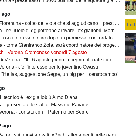
rona - presentato il nuovo pullman della squadra gialloblù
5 ago
ntina - colpo dei viola che si aggiudicano il prestito dal Real di Mastantuono
Le 
- nel ruolo di dg potrebbe arrivare l'ex gialloblù Marroccu
 Lukaku non va in ritiro dopo un permesso concordato
 torna Gianfranco Zola, sarà coordinatore dei progetti delle attività giovanili
ch - Verona-Cremonese venerdì 7 agosto
 Verona - "Il 16 agosto primo impegno ufficiale con la Coppa Italia"
erona - c'è l'interesse per lo juventino Owusu
- "Hellas, suggestione Segre, un big per il centrocampo"
ago
il tecnico è l'ex gialloblù Aimo Diana
a - presentato lo staff di Massimo Pavanel
Verona - contatti con il Palermo per Segre
2 ago
 sui nuovi arrivati: «Pochi allenamenti nelle gambe, era importante metterli in campo»