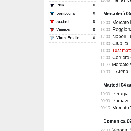
Hellas Ve
15:45
Pisa
0
Sampdoria
0
Mercoledì 0
Südtirol
0
Mercato Fiore
19:00
Reggiana 
Vicenza
0
18:00
Napoli -
17:00
Virtus Entella
0
Club Italia -
16:30
Test mat
16:00
Corriere di
12:00
Mercato V
11:00
L'Arena 
10:00
Martedì 04 
Perugia: 
10:00
Primaver
09:30
Mercato 
09:15
Domenica 0
Verona, Baroni
22:00