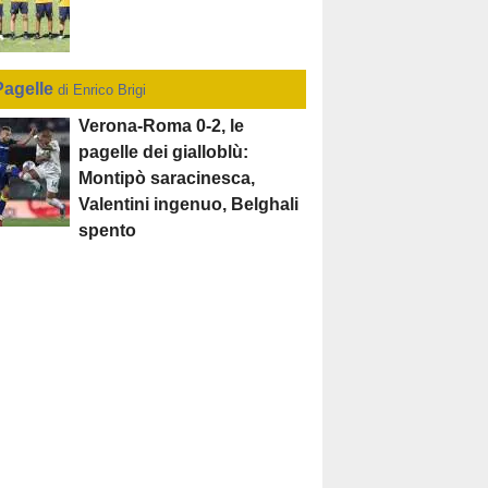
Pagelle
di Enrico Brigi
Verona-Roma 0-2, le
pagelle dei gialloblù:
Montipò saracinesca,
Valentini ingenuo, Belghali
spento