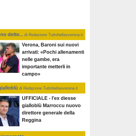
no detto...
di Redazione Tuttohellasverona.it
Verona, Baroni sui nuovi
arrivati: «Pochi allenamenti
nelle gambe, era
importante metterli in
campo»
gialloblù
di Redazione Tuttohellasverona.it
UFFICIALE - l'ex diesse
gialloblù Marroccu nuovo
direttore generale della
Reggina