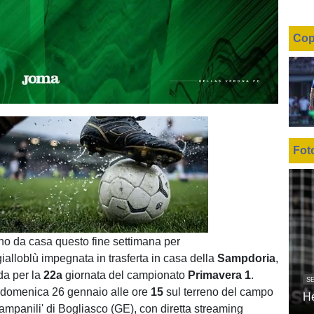
Cop
Fot
Unmute
Loaded
:
100.00%
o da casa questo fine settimana per
gialloblù impegnata in trasferta in casa della
Sampdoria
,
da per la
22a
giornata del campionato
Primavera 1
.
SE
o domenica 26 gennaio alle ore
15
sul terreno del campo
H
Campanili' di Bogliasco (GE), con diretta streaming