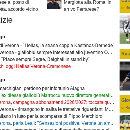
Cal
ese al posto di
Margiotta alla Roma, in
di Re
tta, accordo vicino
arrivo Ferrarese?
izie
ago
 di Verona - "Hellas, la strana coppia Kastanos-Bernede"
erona - gialloblù sempre interessati allo juventino Owusu
Ras
- "Piace sempre Segre, Belghali in stand by"
ch: oggi Hellas Verona-Cremonese
ago
 marchigiani perdono per infortunio Alagna
l'ex diesse gialloblù Marroccu nuovo direttore generale della Reggina
Giov
rona, campagna abbonamenti 2026/2027: toccata quota 11mila
di Re
ona - rimangono in salita le trattative riguardanti Montipò e Segre
aliano in lutto per la scomparsa di Pippo Marchioro
, parla Leali: "Sensazioni positive, Verona un ambiente dove si può lavorare bene"