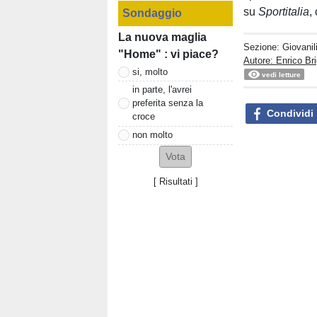
su
Sportitalia
,
Sondaggio
La nuova maglia
Sezione:
Giovanil
"Home" : vi piace?
Autore: Enrico Bri
si, molto
vedi letture
in parte, l'avrei
preferita senza la
Condividi
croce
non molto
[
Risultati
]