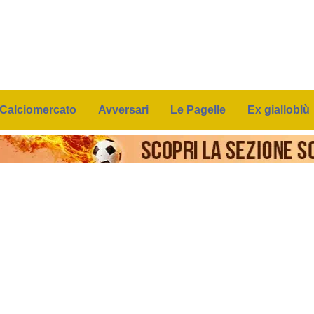
Calciomercato
Avversari
Le Pagelle
Ex gialloblù