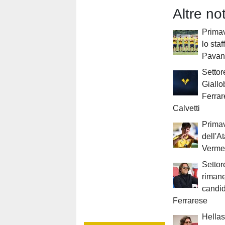
Altre not
Primav
lo sta
Pavan
Settor
Giallo
Ferrar
Calvetti
Primav
dell'A
Verme
Settor
rimane
candid
Ferrarese
Hellas