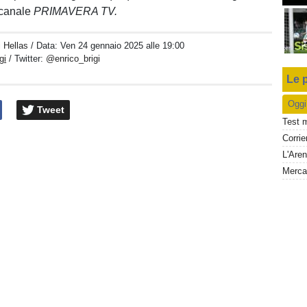
 canale
PRIMAVERA TV.
i Hellas
/ Data:
Ven 24 gennaio 2025 alle 19:00
gi
/ Twitter:
@enrico_brigi
Le p
Oggi
Tweet
Test 
L'Aren