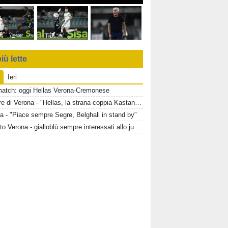
iù lette
Ieri
match: oggi Hellas Verona-Cremonese
Corriere di Verona - "Hellas, la strana coppia Kastanos-Bernede"
a - "Piace sempre Segre, Belghali in stand by"
Mercato Verona - gialloblù sempre interessati allo juventino Owusu