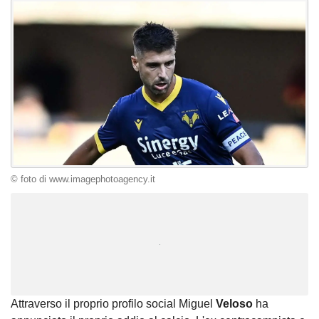
© foto di www.imagephotoagency.it
Unmute
Loaded
:
100.00%
Attraverso il proprio profilo social Miguel
Veloso
ha