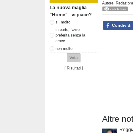
Autore: Redazione
La nuova maglia
vedi letture
"Home" : vi piace?
si, molto
Condividi
in parte, l'avrei
preferita senza la
croce
non molto
[
Risultati
]
Altre not
Reggia