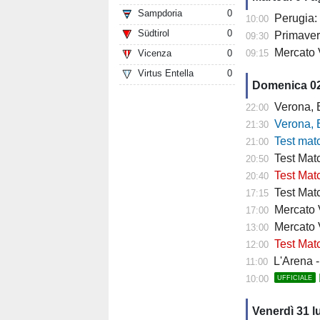
Sampdoria
0
Perugia: 
10:00
Südtirol
0
Primaver
09:30
Mercato 
Vicenza
0
09:15
Virtus Entella
0
Domenica 0
Verona, Baroni
22:00
Verona, Baroni
21:30
Test match Veron
21:00
Test Matc
20:50
Test Matc
20:40
Test Matc
17:15
Mercato Ve
17:00
Mercato 
13:00
Test Matc
12:00
L'Arena - "
11:00
10:00
UFFICIALE
Venerdì 31 l