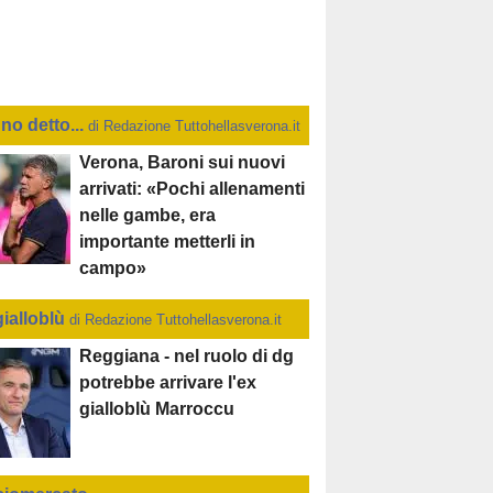
no detto...
di Redazione Tuttohellasverona.it
Verona, Baroni sui nuovi
arrivati: «Pochi allenamenti
nelle gambe, era
importante metterli in
campo»
gialloblù
di Redazione Tuttohellasverona.it
Reggiana - nel ruolo di dg
potrebbe arrivare l'ex
gialloblù Marroccu