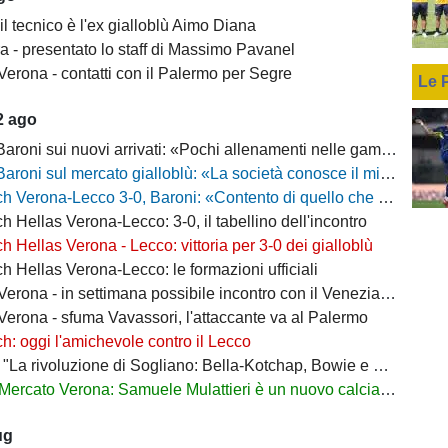
il tecnico è l'ex gialloblù Aimo Diana
a - presentato lo staff di Massimo Pavanel
Verona - contatti con il Palermo per Segre
Le 
2 ago
 sui nuovi arrivati: «Pochi allenamenti nelle gambe, era importante metterli in campo»
 sul mercato gialloblù: «La società conosce il mio progetto, la mia garanzia è Sogliano»
a-Lecco 3-0, Baroni: «Contento di quello che ho visto, la strada è questa e non torneremo indietro»
h Hellas Verona-Lecco: 3-0, il tabellino dell'incontro
h Hellas Verona - Lecco: vittoria per 3-0 dei gialloblù
h Hellas Verona-Lecco: le formazioni ufficiali
rona - in settimana possibile incontro con il Venezia per Montipò
Verona - sfuma Vavassori, l'attaccante va al Palermo
h: oggi l'amichevole contro il Lecco
La rivoluzione di Sogliano: Bella-Kotchap, Bowie e ora Belghali"
Mercato Verona: Samuele Mulattieri è un nuovo calciatore gialloblù
ug