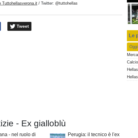
 Tuttohellasverona.it
/ Twitter:
@tuttohellas
Tweet
Le p
Oggi
izie - Ex gialloblù
na - nel ruolo di
Perugia: il tecnico è l'ex