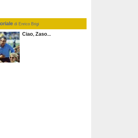
toriale
di Enrico Brigi
Ciao, Zaso...