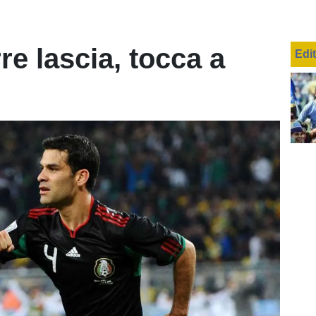
re lascia, tocca a
Edi