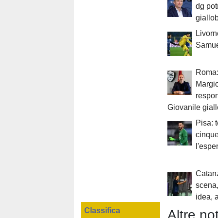
dg pot
giallo
Livorn
Samue
Roma:
Margio
respon
Giovanile gial
Pisa: 
cinque
l'espe
Catanz
scena,
idea, 
Classifica
Altre not