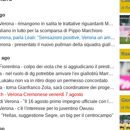
Cal
di Re
ago
ona - rimangono in salita le trattative riguardanti Montipò e Segre
aliano in lutto per la scomparsa di Pippo Marchioro
, parla Leali: "Sensazioni positive, Verona un ambiente dove si può lavorare bene"
rona - presentato il nuovo pullman della squadra gialloblù
Ras
5 ago
ntina - colpo dei viola che si aggiudicano il prestito dal Real di Mastantuono
- nel ruolo di dg potrebbe arrivare l'ex gialloblù Marroccu
 Lukaku non va in ritiro dopo un permesso concordato
 torna Gianfranco Zola, sarà coordinatore dei progetti delle attività giovanili
ch - Verona-Cremonese venerdì 7 agosto
Giov
 Verona - "Il 16 agosto primo impegno ufficiale con la Coppa Italia"
di Re
erona - c'è l'interesse per lo juventino Owusu
- "Hellas, suggestione Segre, un big per il centrocampo"
ago