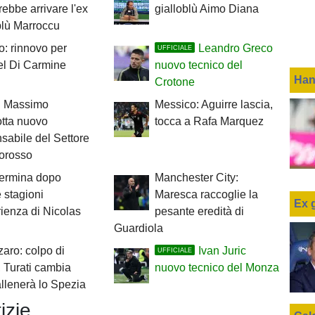
rebbe arrivare l'ex
gialloblù Aimo Diana
blù Marroccu
o: rinnovo per
Leandro Greco
UFFICIALE
l Di Carmine
nuovo tecnico del
Han
Crotone
 Massimo
Messico: Aguirre lascia,
tta nuovo
tocca a Rafa Marquez
sabile del Settore
lorosso
termina dopo
Manchester City:
 stagioni
Maresca raccoglie la
Ex 
rienza di Nicolas
pesante eredità di
Guardiola
aro: colpo di
Ivan Juric
UFFICIALE
 Turati cambia
nuovo tecnico del Monza
allenerà lo Spezia
izie