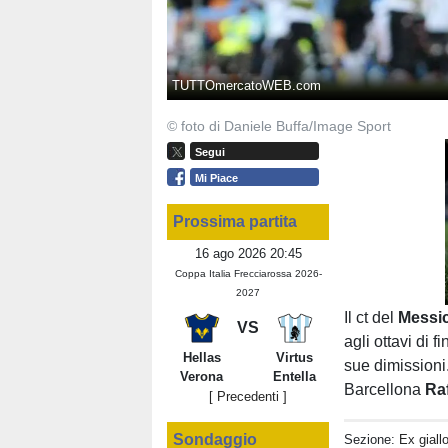
TUTTOmercatoWEB.com
© foto di Daniele Buffa/Image Sport
Segui
Mi Piace
Prossima partita
16 ago 2026 20:45
Coppa Italia Frecciarossa 2026-
2027
Il ct del
Messi
VS
agli ottavi di 
Hellas
Virtus
sue dimissioni.
Verona
Entella
Barcellona
Ra
[ Precedenti ]
Sondaggio
Sezione:
Ex giall