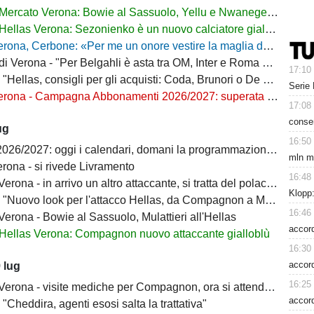
Mercato Verona: Bowie al Sassuolo, Yellu e Nwanege in prestito
Hellas Verona: Sezonienko è un nuovo calciatore gialloblù
ona, Cerbone: «Per me un onore vestire la maglia dell'Hellas»
Verona - "Per Belgahli è asta tra OM, Inter e Roma con base fissata a 15mln"
17:10
"Hellas, consigli per gli acquisti: Coda, Brunori o De Luca?"
Serie 
na - Campagna Abbonamenti 2026/2027: superata quota 10mila tessere
17:08
conse
ug
16:50
6/2027: oggi i calendari, domani la programmazione delle prime giornate
mln m
rona - si rivede Livramento
16:48
ona - in arrivo un altro attaccante, si tratta del polacco Sezonienko
Klopp:
"Nuovo look per l'attacco Hellas, da Compagnon a Mulattieri"
16:46
erona - Bowie al Sassuolo, Mulattieri all'Hellas
accord
Hellas Verona: Compagnon nuovo attaccante gialloblù
16:30
accord
 lug
16:25
rona - visite mediche per Compagnon, ora si attende l'ufficialità
accor
 "Cheddira, agenti esosi salta la trattativa"