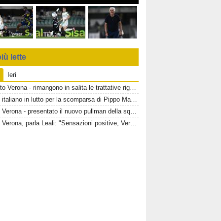
iù lette
Ieri
Mercato Verona - rimangono in salita le trattative riguardanti Montipò e Segre
Calcio italiano in lutto per la scomparsa di Pippo Marchioro
Hellas Verona - presentato il nuovo pullman della squadra gialloblù
Hellas Verona, parla Leali: "Sensazioni positive, Verona un ambiente dove si può lavorare bene"