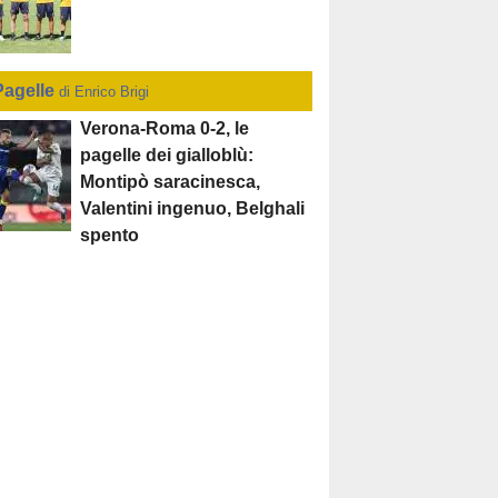
Pagelle
di Enrico Brigi
Verona-Roma 0-2, le
pagelle dei gialloblù:
Montipò saracinesca,
Valentini ingenuo, Belghali
spento