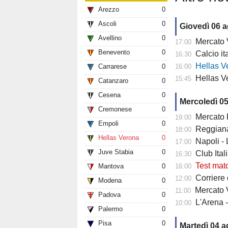
Arezzo
0
Ascoli
0
Giovedì 06 
Avellino
0
Mercato Ver
17:00
Benevento
0
Calcio it
16:30
Hellas Verona
Carrarese
0
16:00
Hellas Ve
15:45
Catanzaro
0
Cesena
0
Mercoledì 0
Cremonese
0
Mercato Fiore
19:00
Empoli
0
Reggiana 
18:00
Hellas Verona
0
Napoli -
17:00
Juve Stabia
0
Club Italia -
16:30
Test mat
Mantova
0
16:00
Corriere di
12:00
Modena
0
Mercato V
11:00
Padova
0
L'Arena 
10:00
Palermo
0
Pisa
0
Martedì 04 