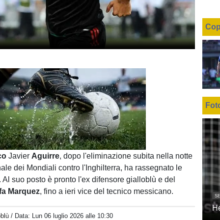
Cop
Fot
Unmute
Loaded
:
100.00%
co
Javier
Aguirre
, dopo l'eliminazione subita nella notte
finale dei Mondiali contro l'Inghilterra, ha rassegnato le
 Al suo posto è pronto l'ex difensore gialloblù e del
fa Marquez
, fino a ieri vice del tecnico messicano.
SE
H
oblù
/ Data:
Lun 06 luglio 2026 alle 10:30