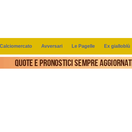
Calciomercato
Avversari
Le Pagelle
Ex gialloblù