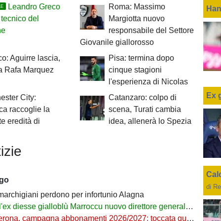
Leandro Greco
Roma: Massimo
LE
Han
tecnico del
Margiotta nuovo
ne
responsabile del Settore
Giovanile giallorosso
o: Aguirre lascia,
Pisa: termina dopo
 a Rafa Marquez
cinque stagioni
l'esperienza di Nicolas
Ex 
ster City:
Catanzaro: colpo di
a raccoglie la
scena, Turati cambia
e eredità di
idea, allenerà lo Spezia
izie
Cal
ago
di Re
 marchigiani perdono per infortunio Alagna
l'ex diesse gialloblù Marroccu nuovo direttore generale della Reggina
rona, campagna abbonamenti 2026/2027: toccata quota 11mila