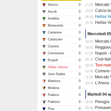
Mercato Ver
Arezzo
0
17:00
Calcio it
16:30
Ascoli
0
Hellas Verona
16:00
Avellino
0
Hellas Ve
15:45
Benevento
0
Carrarese
0
Mercoledì 0
Catanzaro
0
Mercato Fiore
19:00
Cesena
0
Reggiana 
18:00
Napoli -
Cremonese
0
17:00
Club Italia -
16:30
Empoli
0
Test mat
16:00
Hellas Verona
0
Corriere di
12:00
Juve Stabia
0
Mercato V
11:00
Mantova
0
L'Arena 
10:00
Modena
0
Martedì 04 
Padova
0
Perugia: 
Palermo
0
10:00
Primaver
09:30
Pisa
0