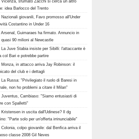
Vicenza, sfumato Zacchi si cerca un altro
re: idea Barlocco del Trento
Nazionali giovanili, Favo promosso all'Under
vità Costantino in Under 16
Arsenal, Guimaraes ha firmato. Annuncio in
, quasi 90 milioni al Newcastle
La Juve Stabia insiste per Sibilli: l'attaccante è
ta col Bari e potrebbe partire
Monza, in attacco arriva Jay Robinson: il
cato del club e i dettagli
La Russa: "Privilegiato il ruolo di Baresi in
ale, non ho problemi a citare il Milan"
Juventus, Cambiaso: "Siamo entusiasti di
re con Spalletti"
Kristensen in uscita dall'Udinese? Il dg
ino: "Parte solo per un'offerta irrinunciabile"
Colonia, colpo giovanile: dal Benfica arriva il
tuoso classe 2008 Gil Neves