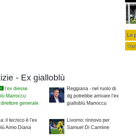
Le p
Oggi
izie - Ex gialloblù
l'ex diesse
Reggiana - nel ruolo di
LE
blù Marroccu
dg potrebbe arrivare l'ex
direttore generale
gialloblù Marroccu
: il tecnico è l'ex
Livorno: rinnovo per
blù Aimo Diana
Samuel Di Carmine