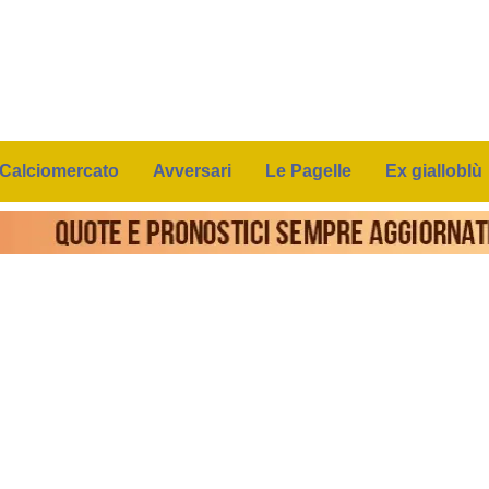
Calciomercato
Avversari
Le Pagelle
Ex gialloblù