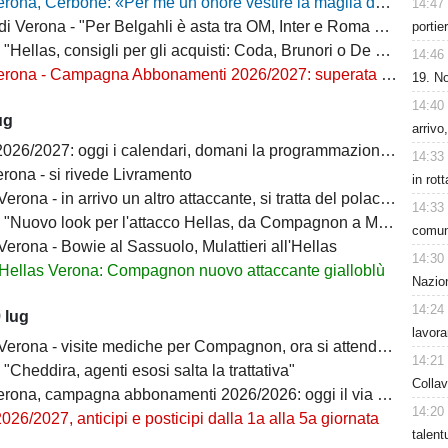
ona, Cerbone: «Per me un onore vestire la maglia dell'Hellas»
14:47
Verona - "Per Belgahli è asta tra OM, Inter e Roma con base fissata a 15mln"
portie
"Hellas, consigli per gli acquisti: Coda, Brunori o De Luca?"
14:46
na - Campagna Abbonamenti 2026/2027: superata quota 10mila tessere
19. No
14:40
ug
arrivo
6/2027: oggi i calendari, domani la programmazione delle prime giornate
14:33
rona - si rivede Livramento
in rot
ona - in arrivo un altro attaccante, si tratta del polacco Sezonienko
14:33
"Nuovo look per l'attacco Hellas, da Compagnon a Mulattieri"
comuni
erona - Bowie al Sassuolo, Mulattieri all'Hellas
14:30
Hellas Verona: Compagnon nuovo attaccante gialloblù
Nazion
14:24
 lug
lavora
rona - visite mediche per Compagnon, ora si attende l'ufficialità
14:21
 "Cheddira, agenti esosi salta la trattativa"
Collav
na, campagna abbonamenti 2026/2026: oggi il via alla vendita libera
14:20
026/2027, anticipi e posticipi dalla 1a alla 5a giornata
talen