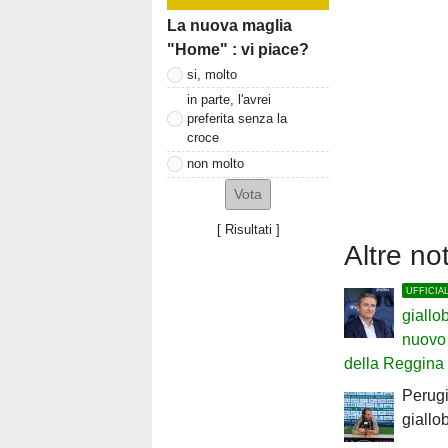
La nuova maglia
"Home" : vi piace?
si, molto
in parte, l'avrei
preferita senza la
croce
non molto
[
Risultati
]
Altre not
UFFICIA
giallo
nuovo 
della Reggina
Perugia
giallo