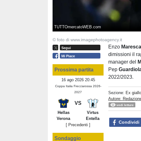
TUTTOmercatoWEB.com
© foto di www.imagephotoagency.it
Enzo
Maresc
Segui
dimissioni il r
Mi Piace
manager del
M
Pep
Guardiol
Prossima partita
2022/2023.
16 ago 2026 20:45
Coppa Italia Frecciarossa 2026-
Sezione:
Ex giall
2027
Autore: Redazione
VS
vedi letture
Hellas
Virtus
Verona
Entella
Condividi
[ Precedenti ]
Sondaggio