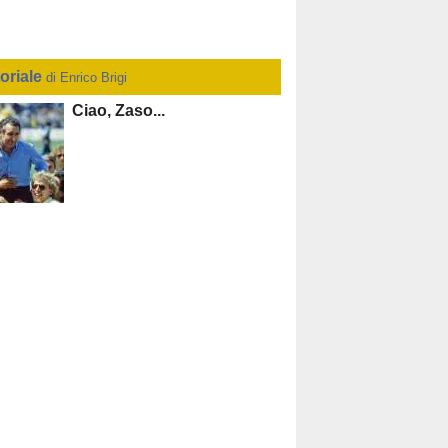
toriale
di Enrico Brigi
Ciao, Zaso...