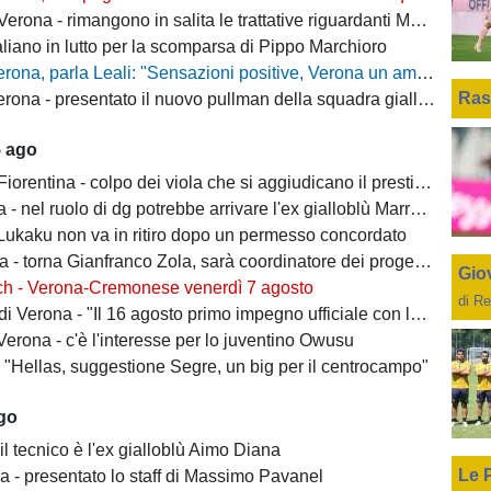
ona - rimangono in salita le trattative riguardanti Montipò e Segre
aliano in lutto per la scomparsa di Pippo Marchioro
, parla Leali: "Sensazioni positive, Verona un ambiente dove si può lavorare bene"
Ras
rona - presentato il nuovo pullman della squadra gialloblù
5 ago
ntina - colpo dei viola che si aggiudicano il prestito dal Real di Mastantuono
- nel ruolo di dg potrebbe arrivare l'ex gialloblù Marroccu
 Lukaku non va in ritiro dopo un permesso concordato
 torna Gianfranco Zola, sarà coordinatore dei progetti delle attività giovanili
Giov
ch - Verona-Cremonese venerdì 7 agosto
di Re
 Verona - "Il 16 agosto primo impegno ufficiale con la Coppa Italia"
erona - c'è l'interesse per lo juventino Owusu
- "Hellas, suggestione Segre, un big per il centrocampo"
ago
il tecnico è l'ex gialloblù Aimo Diana
Le 
a - presentato lo staff di Massimo Pavanel