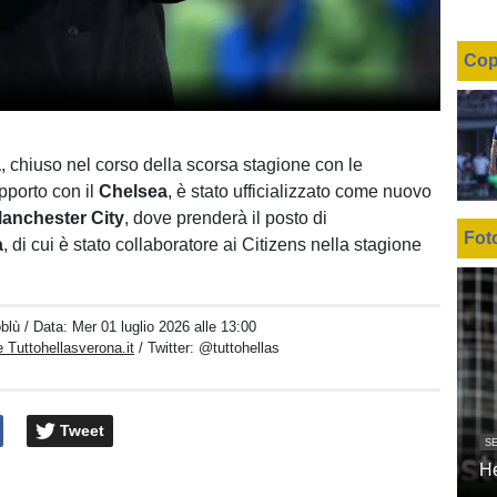
Cop
a
, chiuso nel corso della scorsa stagione con le
apporto con il
Chelsea
, è stato ufficializzato come nuovo
anchester City
, dove prenderà il posto di
Fot
a
, di cui è stato collaboratore ai Citizens nella stagione
oblù
/ Data:
Mer 01 luglio 2026 alle 13:00
 Tuttohellasverona.it
/ Twitter:
@tuttohellas
Tweet
SE
H