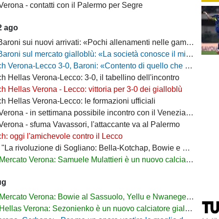
Verona - contatti con il Palermo per Segre
2 ago
 sui nuovi arrivati: «Pochi allenamenti nelle gambe, era importante metterli in campo»
 sul mercato gialloblù: «La società conosce il mio progetto, la mia garanzia è Sogliano»
a-Lecco 3-0, Baroni: «Contento di quello che ho visto, la strada è questa e non torneremo indietro»
h Hellas Verona-Lecco: 3-0, il tabellino dell'incontro
h Hellas Verona - Lecco: vittoria per 3-0 dei gialloblù
h Hellas Verona-Lecco: le formazioni ufficiali
rona - in settimana possibile incontro con il Venezia per Montipò
Verona - sfuma Vavassori, l'attaccante va al Palermo
h: oggi l'amichevole contro il Lecco
La rivoluzione di Sogliano: Bella-Kotchap, Bowie e ora Belghali"
Mercato Verona: Samuele Mulattieri è un nuovo calciatore gialloblù
ug
Mercato Verona: Bowie al Sassuolo, Yellu e Nwanege in prestito
Hellas Verona: Sezonienko è un nuovo calciatore gialloblù