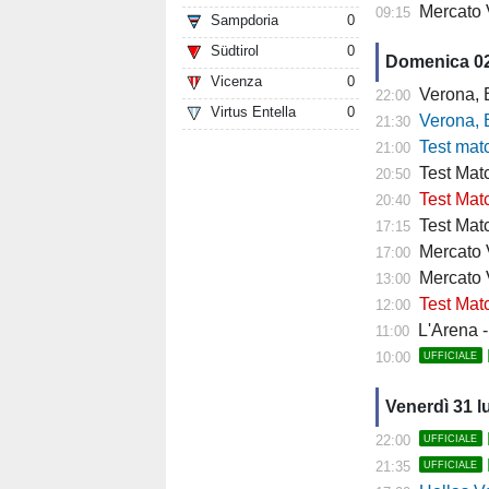
Mercato 
09:15
Sampdoria
0
Südtirol
0
Domenica 0
Vicenza
0
Verona, Baroni
22:00
Virtus Entella
0
Verona, Baroni
21:30
Test match Veron
21:00
Test Matc
20:50
Test Matc
20:40
Test Matc
17:15
Mercato Ve
17:00
Mercato 
13:00
Test Matc
12:00
L'Arena - "
11:00
10:00
UFFICIALE
Venerdì 31 l
22:00
UFFICIALE
21:35
UFFICIALE