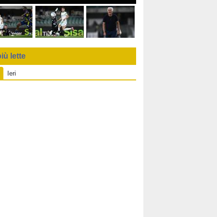
iù lette
Ieri