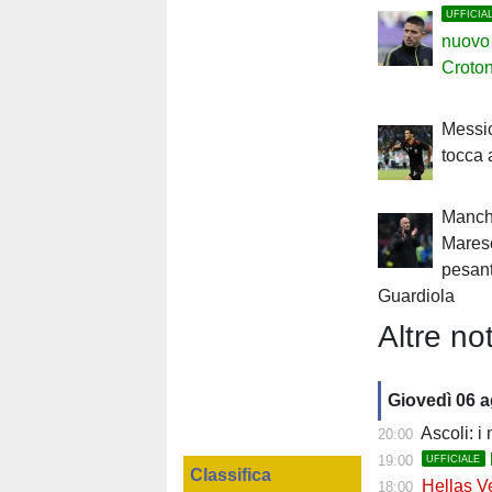
UFFICIA
nuovo 
Croto
Messic
tocca
Manche
Maresc
pesant
Guardiola
Altre not
Giovedì 06 
Ascoli: i
20:00
19:00
UFFICIALE
Classifica
Hellas Ve
18:00