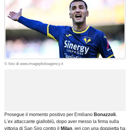
© foto di www.imagephotoagency.it
Unmute
Loaded
:
100.00%
Prosegue il momento positivo per Emiliano
Bonazzoli
.
L'ex attaccante gialloblù, dopo aver messo la firma sulla
vittoria di San Siro contro il
Milan
, ieri con una doppietta ha